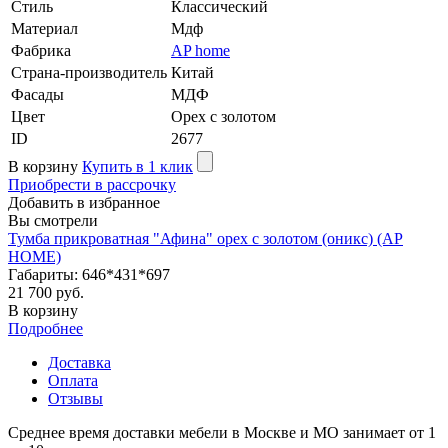
Стиль
Классический
Материал
Мдф
Фабрика
AP home
Страна-производитель
Китай
Фасады
МДФ
Цвет
Орех с золотом
ID
2677
В корзину
Купить в 1 клик
Приобрести в рассрочку
Добавить в избранное
Вы смотрели
Тумба прикроватная "Афина" орех с золотом (оникс) (AP
HOME)
Габариты: 646*431*697
21 700 руб.
В корзину
Подробнее
Доставка
Оплата
Отзывы
Среднее время доставки мебели в Москве и МО занимает от 1