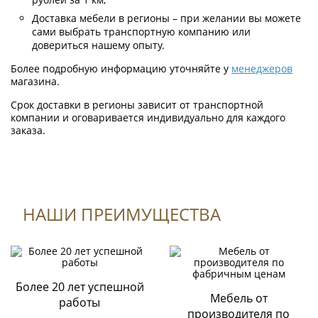
Доставка мебели в регионы – при желании вы можете
сами выбрать транспортную компанию или
довериться нашему опыту.
Более подробную информацию уточняйте у
менеджеров
магазина.
Срок доставки в регионы зависит от транспортной
компании и оговаривается индивидуально для каждого
заказа.
НАШИ ПРЕИМУЩЕСТВА
Формы оплаты
К данному товару нет отзывов.
Оплата по QR-коду
Быстрая и выгодная оплата товара на сайте или через
мобильное приложение Вашего банка;
Более 20 лет успешной
Поделитесь вашим мнением
Мебель от
работы
Оплата картами
производителя по