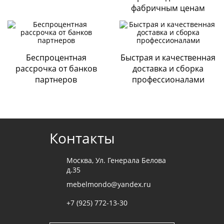
Visa, Mastercard, Сбербанк и т.д.
фабричным ценам
Через терминал магазина «Стильная мебель»;
Безналичная оплата
По выставленному счету на расчетный счет Компании
ООО «ДИАРТ-М» (банк Райффайзен);
Беспроцентная
Быстрая и качественная
Наличными при получении мебели
.
рассрочка от банков
доставка и сборка
партнеров
профессионалами
Cогласие с
политикой конфиденциальности
Отправить
Контакты
Москва, Ул. Генерала Белова
д.35
mebelmondo@yandex.ru
+7 (925) 772-13-30