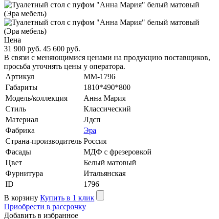
Цена
31 900 руб.
45 600 руб.
В связи с меняющимися ценами на продукцию поставщиков,
просьба уточнять цены у оператора.
Артикул
MM-1796
Габариты
1810*490*800
Модель/коллекция
Анна Мария
Стиль
Классический
Материал
Лдсп
Фабрика
Эра
Страна-производитель
Россия
Фасады
МДФ с фрезеровкой
Цвет
Белый матовый
Фурнитура
Итальянская
ID
1796
В корзину
Купить в 1 клик
Приобрести в рассрочку
Добавить в избранное