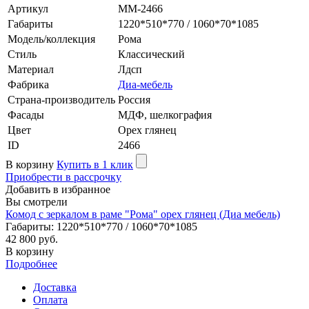
Артикул
MM-2466
Габариты
1220*510*770 / 1060*70*1085
Модель/коллекция
Рома
Стиль
Классический
Материал
Лдсп
Фабрика
Диа-мебель
Страна-производитель
Россия
Фасады
МДФ, шелкография
Цвет
Орех глянец
ID
2466
В корзину
Купить в 1 клик
Приобрести в рассрочку
Добавить в избранное
Вы смотрели
Комод с зеркалом в раме "Рома" орех глянец (Диа мебель)
Габариты: 1220*510*770 / 1060*70*1085
42 800 руб.
В корзину
Подробнее
Доставка
Оплата