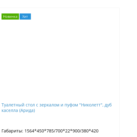
Новинка
Хит
Туалетный стол с зеркалом и пуфом "Николетт", дуб
каселла (Арида)
Габариты: 1564*450*785/700*22*900/380*420