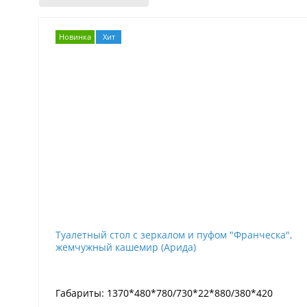
Новинка
Хит
Туалетный стол с зеркалом и пуфом "Франческа",
жемчужный кашемир (Арида)
Габариты: 1370*480*780/730*22*880/380*420