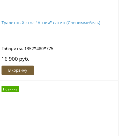
Туалетный стол "Агния" сатин (Слониммебель)
Габариты: 1352*480*775
16 900 руб.
В корзину
Новинка