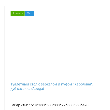
Новинка
Хит
Туалетный стол с зеркалом и пуфом "Каролина",
дуб каселла (Арида)
Габариты: 1514*480*800/800*22*800/380*420