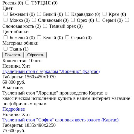
Россия (
0
)
ТУРЦИЯ (
0
)
Цвет
Бежевый (
0
)
Белый (
0
)
Караваджо (
0
)
Крем (
0
)
Мокко (
0
)
Оливковый (
0
)
Орех (
0
)
Серый (
0
)
Слоновая кость (
2
)
Темный орех (
0
)
Цвет обивки
Бежевый (
0
)
Белый (
0
)
Серый (
0
)
Материал обивки
Ткань (
1
)
Количество: 10 шт.
Новинка
Хит
Туалетный стол с зеркалом "Лоренцо" (Картас)
Габариты: 1560х450х1970
69 800 руб.
В корзину
Туалетный стол "Лоренцо" производство Картас в
классическом исполнении купить в нашем интернет магазине
по фабричным ценам.
Подробнее
Новинка
Хит
Туалетный стол "София" слоновая кость золото (Картас)
Габариты: 1835х490х2250
75 600 руб.