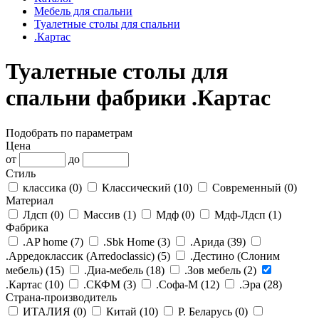
Мебель для спальни
Туалетные столы для спальни
.Картас
Туалетные столы для
спальни фабрики .Картас
Подобрать по параметрам
Цена
от
до
Стиль
классика (
0
)
Классический (
10
)
Современный (
0
)
Материал
Лдсп (
0
)
Массив (
1
)
Мдф (
0
)
Мдф-Лдсп (
1
)
Фабрика
.AP home (
7
)
.Sbk Home (
3
)
.Арида (
39
)
.Арредоклассик (Arredoclassic) (
5
)
.Дестино (Слоним
мебель) (
15
)
.Диа-мебель (
18
)
.Зов мебель (
2
)
.Картас (
10
)
.СКФМ (
3
)
.Софа-М (
12
)
.Эра (
28
)
Страна-производитель
ИТАЛИЯ (
0
)
Китай (
10
)
Р. Беларусь (
0
)