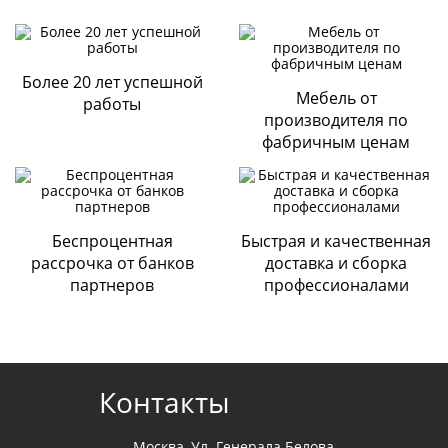
Оплата по QR-коду
Быстрая и выгодная оплата товара на сайте или через
мобильное приложение Вашего банка;
Более 20 лет успешной
Поделитесь вашим мнением
Мебель от
работы
Оплата картами
производителя по
Visa, Mastercard, Сбербанк и т.д.
фабричным ценам
Через терминал магазина «Стильная мебель»;
Безналичная оплата
По выставленному счету на расчетный счет Компании
ООО «ДИАРТ-М» (банк Райффайзен);
Беспроцентная
Быстрая и качественная
Наличными при получении мебели
.
рассрочка от банков
доставка и сборка
партнеров
профессионалами
Cогласие с
политикой конфиденциальности
Отправить
Контакты
Москва, Ул. Генерала Белова