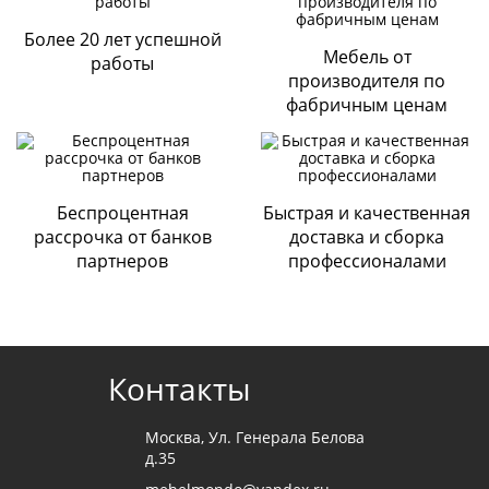
Быстрая и выгодная оплата товара на сайте или через
мобильное приложение Вашего банка;
Более 20 лет успешной
Поделитесь вашим мнением
Мебель от
работы
Оплата картами
производителя по
Visa, Mastercard, Сбербанк и т.д.
фабричным ценам
Через терминал магазина «Стильная мебель»;
Безналичная оплата
По выставленному счету на расчетный счет Компании
ООО «ДИАРТ-М» (банк Райффайзен);
Беспроцентная
Быстрая и качественная
Наличными при получении мебели
.
рассрочка от банков
доставка и сборка
партнеров
профессионалами
Cогласие с
политикой конфиденциальности
Отправить
Контакты
Москва, Ул. Генерала Белова
д.35