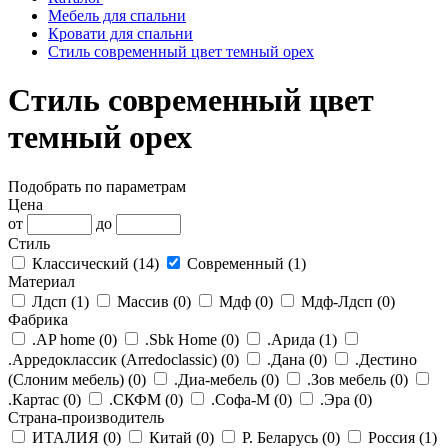
Мебель для спальни
Кровати для спальни
Стиль современный цвет темный орех
Стиль современный цвет
темный орех
Подобрать по параметрам
Цена
от
до
Стиль
Классический (
14
)
Современный (
1
)
Материал
Лдсп (
1
)
Массив (
0
)
Мдф (
0
)
Мдф-Лдсп (
0
)
Фабрика
.AP home (
0
)
.Sbk Home (
0
)
.Арида (
1
)
.Арредоклассик (Arredoclassic) (
0
)
.Дана (
0
)
.Дестино
(Слоним мебель) (
0
)
.Диа-мебель (
0
)
.Зов мебель (
0
)
.Картас (
0
)
.СКФМ (
0
)
.Софа-М (
0
)
.Эра (
0
)
Страна-производитель
ИТАЛИЯ (
0
)
Китай (
0
)
Р. Беларусь (
0
)
Россия (
1
)