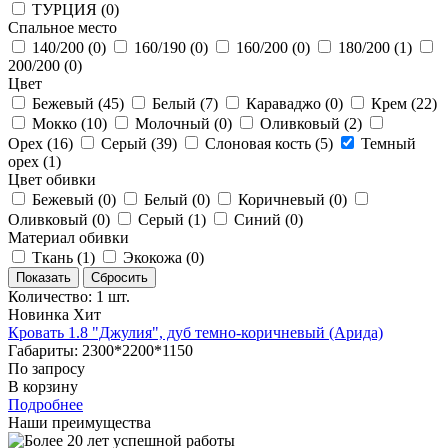
ТУРЦИЯ (
0
)
Cпальное место
140/200 (
0
)
160/190 (
0
)
160/200 (
0
)
180/200 (
1
)
200/200 (
0
)
Цвет
Бежевый (
45
)
Белый (
7
)
Караваджо (
0
)
Крем (
22
)
Мокко (
10
)
Молочный (
0
)
Оливковый (
2
)
Орех (
16
)
Серый (
39
)
Слоновая кость (
5
)
Темный
орех (
1
)
Цвет обивки
Бежевый (
0
)
Белый (
0
)
Коричневый (
0
)
Оливковый (
0
)
Серый (
1
)
Синий (
0
)
Материал обивки
Ткань (
1
)
Экокожа (
0
)
Количество: 1 шт.
Новинка
Хит
Кровать 1.8 "Джулия", дуб темно-коричневый (Арида)
Габариты: 2300*2200*1150
По запросу
В корзину
Подробнее
Наши преимущества