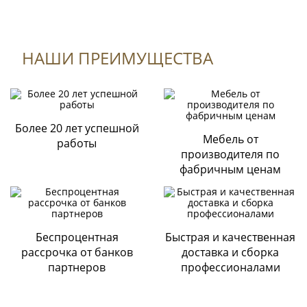
НАШИ ПРЕИМУЩЕСТВА
Формы оплаты
К данному товару нет отзывов.
Оплата по QR-коду
Быстрая и выгодная оплата товара на сайте или через
мобильное приложение Вашего банка;
Более 20 лет успешной
Поделитесь вашим мнением
Мебель от
работы
Оплата картами
производителя по
Visa, Mastercard, Сбербанк и т.д.
фабричным ценам
Через терминал магазина «Стильная мебель»;
Безналичная оплата
По выставленному счету на расчетный счет Компании
ООО «ДИАРТ-М» (банк Райффайзен);
Беспроцентная
Быстрая и качественная
Наличными при получении мебели
.
рассрочка от банков
доставка и сборка
партнеров
профессионалами
Cогласие с
политикой конфиденциальности