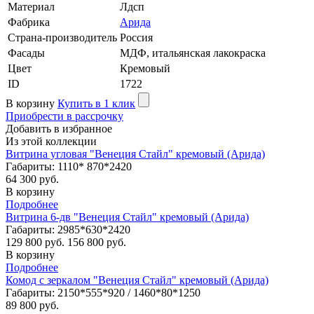
Материал
Лдсп
Фабрика
Арида
Страна-производитель
Россия
Фасады
МДФ, итальянская лакокраска
Цвет
Кремовый
ID
1722
В корзину
Купить в 1 клик
Приобрести в рассрочку
Добавить в избранное
Из этой коллекции
Витрина угловая "Венеция Стайл" кремовый (Арида)
Габариты: 1110* 870*2420
64 300 руб.
В корзину
Подробнее
Витрина 6-дв "Венеция Стайл" кремовый (Арида)
Габариты: 2985*630*2420
129 800 руб.
156 800 руб.
В корзину
Подробнее
Комод с зеркалом "Венеция Стайл" кремовый (Арида)
Габариты: 2150*555*920 / 1460*80*1250
89 800 руб.