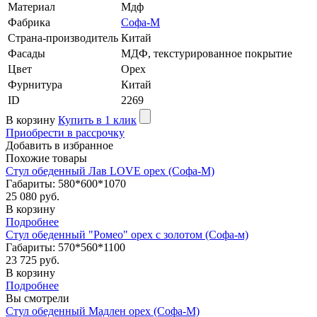
Материал
Мдф
Фабрика
Софа-М
Страна-производитель
Китай
Фасады
МДФ, текстурированное покрытие
Цвет
Орех
Фурнитура
Китай
ID
2269
В корзину
Купить в 1 клик
Приобрести в рассрочку
Добавить в избранное
Похожие товары
Стул обеденный Лав LOVE орех (Софа-М)
Габариты: 580*600*1070
25 080 руб.
В корзину
Подробнее
Стул обеденный "Ромео" орех с золотом (Софа-м)
Габариты: 570*560*1100
23 725 руб.
В корзину
Подробнее
Вы смотрели
Стул обеденный Мадлен орех (Софа-М)