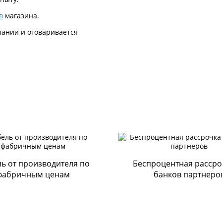
в
магазина.
пании и оговаривается
ерез мобильное
ь от производителя по
Беспроцентная рассро
фабричным ценам
банков партнеро
ании ООО «ДИАРТ-М»