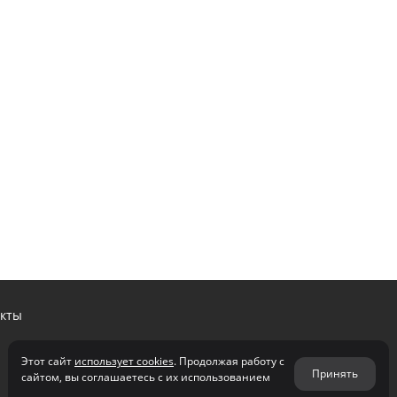
акты
Этот сайт
использует cookies
. Продолжая работу с
Принять
сайтом, вы соглашаетесь с их использованием