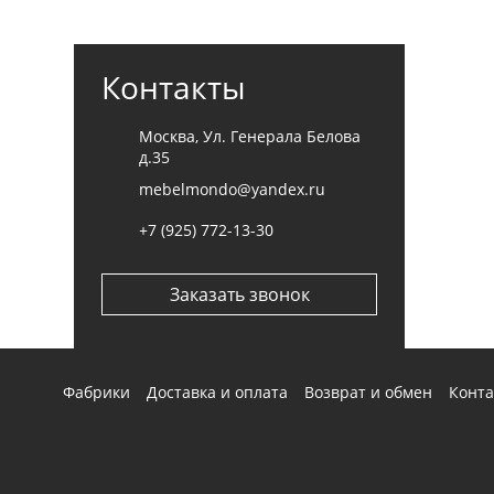
Наличными при получении мебели
.
Контакты
Cогласие с
политикой конфиденциальности
Отправить
Москва, Ул. Генерала Белова
д.35
mebelmondo@yandex.ru
+7 (925) 772-13-30
Заказать звонок
Фабрики
Доставка и оплата
Возврат и обмен
Конт