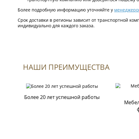
Более подробную информацию уточняйте у
менеджеро
Срок доставки в регионы зависит от транспортной ком
индивидуально для каждого заказа.
Формы оплаты
К данному товару нет отзывов.
НАШИ ПРЕИМУЩЕСТВА
Оплата по QR-коду
Быстрая и выгодная оплата товара на сайте или ч
приложение Вашего банка;
Поделитесь вашим мнением
Более 20 лет успешной работы
Мебел
Оплата картами
Visa, Mastercard, Сбербанк и т.д.
Через терминал магазина «Стильная мебель»;
Безналичная оплата
По выставленному счету на расчетный счет Комп
(банк Райффайзен);