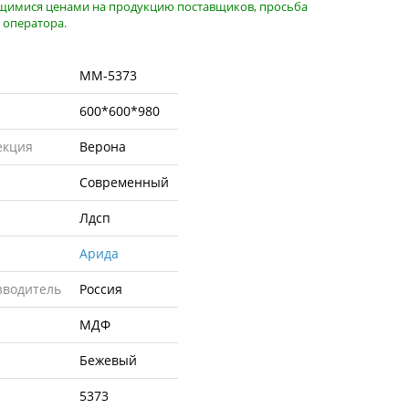
ющимися ценами на продукцию поставщиков, просьба
 оператора.
MM-5373
600*600*980
екция
Верона
Современный
Лдсп
Арида
зводитель
Россия
МДФ
Бежевый
5373