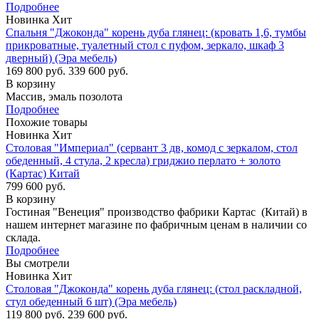
Подробнее
Новинка
Хит
Спальня "Джоконда" корень дуба глянец: (кровать 1,6, тумбы
прикроватные, туалетный стол с пуфом, зеркало, шкаф 3
дверный) (Эра мебель)
169 800 руб.
339 600 руб.
В корзину
Массив, эмаль позолота
Подробнее
Похожие товары
Новинка
Хит
Столовая "Империал" (сервант 3 дв, комод с зеркалом, стол
обеденный, 4 стула, 2 кресла) гриджио перлато + золото
(Картас) Китай
799 600 руб.
В корзину
Гостиная "Венеция" производство фабрики Картас (Китай) в
нашем интернет магазине по фабричным ценам в наличии со
склада.
Подробнее
Вы смотрели
Новинка
Хит
Столовая "Джоконда" корень дуба глянец: (стол раскладной,
стул обеденный 6 шт) (Эра мебель)
119 800 руб.
239 600 руб.