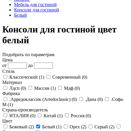
Мебель для гостиной
Консоли для гостиной
Белый
Консоли для гостиной цвет
белый
Подобрать по параметрам
Цена
от
до
Стиль
Классический (
1
)
Современный (
0
)
Материал
Лдсп (
0
)
Массив (
1
)
Мдф (
0
)
Фабрика
.Арредоклассик (Arredoclassic) (
0
)
.Дана (
0
)
.Софа-
М (
1
)
Страна-производитель
ИТАЛИЯ (
0
)
Китай (
1
)
Россия (
0
)
Цвет
Бежевый (
2
)
Белый (
1
)
Орех (
2
)
Серый (
2
)