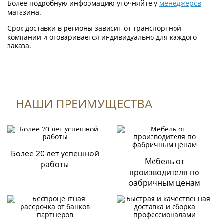
Более подробную информацию уточняйте у
менеджеров
магазина.
Срок доставки в регионы зависит от транспортной
компании и оговаривается индивидуально для каждого
заказа.
НАШИ ПРЕИМУЩЕСТВА
Формы оплаты
К данному товару нет отзывов.
Оплата по QR-коду
Быстрая и выгодная оплата товара на сайте или через
мобильное приложение Вашего банка;
Более 20 лет успешной
Поделитесь вашим мнением
Мебель от
работы
Оплата картами
производителя по
Visa, Mastercard, Сбербанк и т.д.
фабричным ценам
Через терминал магазина «Стильная мебель»;
Безналичная оплата
По выставленному счету на расчетный счет Компании