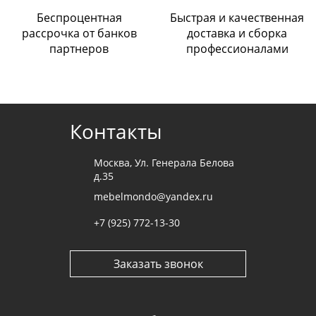
ООО «ДИАРТ-М» (банк Райффайзен);
Беспроцентная
Быстрая и качественная
Наличными при получении мебели
.
рассрочка от банков
доставка и сборка
партнеров
профессионалами
Cогласие с
политикой конфиденциальности
Отправить
Контакты
Москва, Ул. Генерала Белова
д.35
mebelmondo@yandex.ru
+7 (925) 772-13-30
Заказать звонок