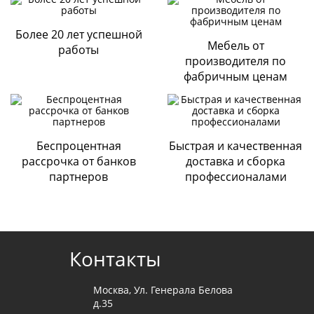
Быстрая и выгодная оплата товара на сайте или через
мобильное приложение Вашего банка;
Более 20 лет успешной
Поделитесь вашим мнением
Мебель от
работы
Оплата картами
производителя по
Visa, Mastercard, Сбербанк и т.д.
фабричным ценам
Через терминал магазина «Стильная мебель»;
Безналичная оплата
По выставленному счету на расчетный счет Компании
ООО «ДИАРТ-М» (банк Райффайзен);
Беспроцентная
Быстрая и качественная
Наличными при получении мебели
.
рассрочка от банков
доставка и сборка
партнеров
профессионалами
Cогласие с
политикой конфиденциальности
Отправить
Контакты
Москва, Ул. Генерала Белова
д.35