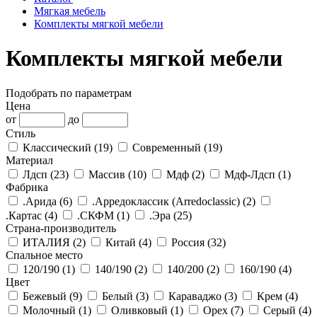
Мягкая мебель
Комплекты мягкой мебели
Комплекты мягкой мебели
Подобрать по параметрам
Цена
от
до
Стиль
Классический (
19
)
Современный (
19
)
Материал
Лдсп (
23
)
Массив (
10
)
Мдф (
2
)
Мдф-Лдсп (
1
)
Фабрика
.Арида (
6
)
.Арредоклассик (Arredoclassic) (
2
)
.Картас (
4
)
.СКФМ (
1
)
.Эра (
25
)
Страна-производитель
ИТАЛИЯ (
2
)
Китай (
4
)
Россия (
32
)
Cпальное место
120/190 (
1
)
140/190 (
2
)
140/200 (
2
)
160/190 (
4
)
Цвет
Бежевый (
9
)
Белый (
3
)
Караваджо (
3
)
Крем (
4
)
Молочный (
1
)
Оливковый (
1
)
Орех (
7
)
Серый (
4
)