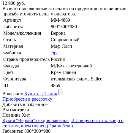
12 900 руб.
В связи с меняющимися ценами на продукцию поставщиков,
просьба уточнять цены у оператора.
Артикул
MM-4869
Габариты
800*300*980
Модель/коллекция
Верона
Стиль
Современный
Материал
Мдф-Лдсп
Фабрика
Эра
Страна-производитель
Россия
Фасады
МДФ с фрезеровкой
Цвет
Крем глянец
Фурнитура
итальянская фирма Salice
ID
4869
В корзину
Купить в 1 клик
Приобрести в рассрочку
Добавить в избранное
Вы смотрели
Новинка
Хит
Кухня "Верона" секция навесная, 2-створчатая с полкой, со
стеклом, крем глянец (Эра мебель)
Габариты: 800*300*980