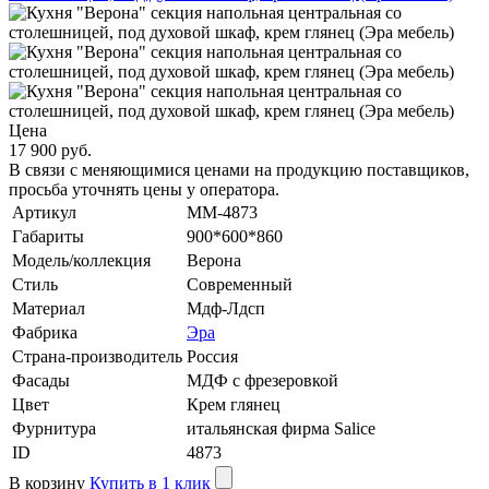
Цена
17 900 руб.
В связи с меняющимися ценами на продукцию поставщиков,
просьба уточнять цены у оператора.
Артикул
MM-4873
Габариты
900*600*860
Модель/коллекция
Верона
Стиль
Современный
Материал
Мдф-Лдсп
Фабрика
Эра
Страна-производитель
Россия
Фасады
МДФ с фрезеровкой
Цвет
Крем глянец
Фурнитура
итальянская фирма Salice
ID
4873
В корзину
Купить в 1 клик