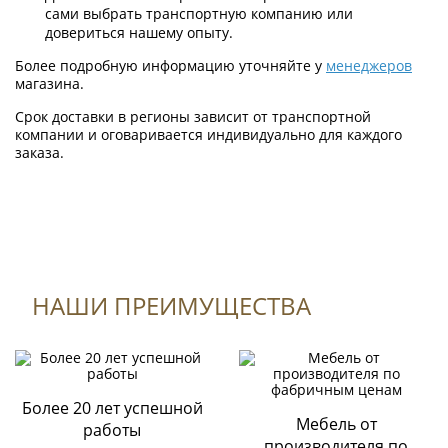
сами выбрать транспортную компанию или
довериться нашему опыту.
Более подробную информацию уточняйте у
менеджеров
магазина.
Срок доставки в регионы зависит от транспортной
компании и оговаривается индивидуально для каждого
заказа.
Формы оплаты
К данному товару нет отзывов.
НАШИ ПРЕИМУЩЕСТВА
Оплата по QR-коду
Быстрая и выгодная оплата товара на сайте или через
мобильное приложение Вашего банка;
Поделитесь вашим мнением
Более 20 лет успешной
Оплата картами
Мебель от
Visa, Mastercard, Сбербанк и т.д.
работы
производителя по
Через терминал магазина «Стильная мебель»;