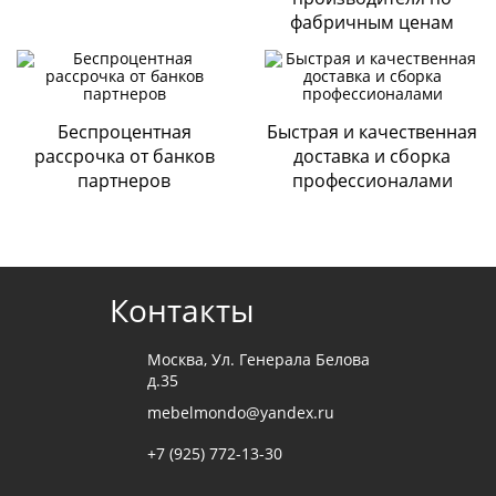
фабричным ценам
Безналичная оплата
По выставленному счету на расчетный счет Компании
ООО «ДИАРТ-М» (банк Райффайзен);
Наличными при получении мебели
.
Беспроцентная
Быстрая и качественная
рассрочка от банков
доставка и сборка
Cогласие с
политикой конфиденциальности
партнеров
профессионалами
Отправить
Контакты
Москва, Ул. Генерала Белова
д.35
mebelmondo@yandex.ru
+7 (925) 772-13-30