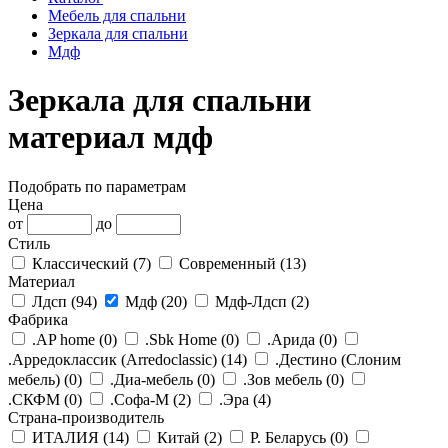
Мебель для спальни
Зеркала для спальни
Мдф
Зеркала для спальни
материал мдф
Подобрать по параметрам
Цена
от
до
Стиль
Классический (
7
)
Современный (
13
)
Материал
Лдсп (
94
)
Мдф (
20
)
Мдф-Лдсп (
2
)
Фабрика
.AP home (
0
)
.Sbk Home (
0
)
.Арида (
0
)
.Арредоклассик (Arredoclassic) (
14
)
.Дестино (Слоним
мебель) (
0
)
.Диа-мебель (
0
)
.Зов мебель (
0
)
.СКФМ (
0
)
.Софа-М (
2
)
.Эра (
4
)
Страна-производитель
ИТАЛИЯ (
14
)
Китай (
2
)
Р. Беларусь (
0
)