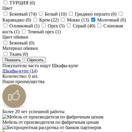
ТУРЦИЯ (
0
)
Цвет
Бежевый (
74
)
Белый (
10
)
Гриджио перлато (
0
)
Караваджо (
0
)
Крем (
22
)
Мокко (
13
)
Молочный (
0
)
Оливковый (
1
)
Орех (
5
)
Серый (
40
)
Слоновая
кость (
1
)
Темный орех (
1
)
Цвет обивки
Бежевый (
0
)
Материал обивки
Ткань (
0
)
Покупатели часто ищут Шкафы-купе
Шкафы-купе (14)
Количество: 0 шт.
Наши преимущества
Более 20 лет успешной работы
Мебель от производителя по фабричным ценам