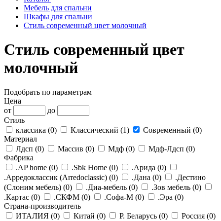
Мебель для спальни
Шкафы для спальни
Стиль современный цвет молочный
Стиль современный цвет
молочный
Подобрать по параметрам
Цена
от
до
Стиль
классика (
0
)
Классический (
1
)
Современный (
0
)
Материал
Лдсп (
0
)
Массив (
0
)
Мдф (
0
)
Мдф-Лдсп (
0
)
Фабрика
.AP home (
0
)
.Sbk Home (
0
)
.Арида (
0
)
.Арредоклассик (Arredoclassic) (
0
)
.Дана (
0
)
.Дестино
(Слоним мебель) (
0
)
.Диа-мебель (
0
)
.Зов мебель (
0
)
.Картас (
0
)
.СКФМ (
0
)
.Софа-М (
0
)
.Эра (
0
)
Страна-производитель
ИТАЛИЯ (
0
)
Китай (
0
)
Р. Беларусь (
0
)
Россия (
0
)