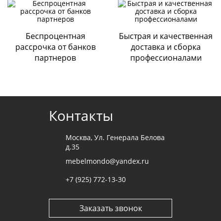
Безналичная оплата
По выставленному счету на расчетный счет Компании
ООО «ДИАРТ-М» (банк Райффайзен);
Беспроцентная
Быстрая и качественная
Наличными при получении мебели
.
рассрочка от банков
доставка и сборка
партнеров
профессионалами
Cогласие с
политикой конфиденциальности
Отправить
Контакты
Москва, Ул. Генерала Белова
д.35
mebelmondo@yandex.ru
+7 (925) 772-13-30
Заказать звонок