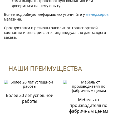
сами выбрать транспортную компанию или
довериться нашему опыту.
Более подробную информацию уточняйте у
менеджеров
магазина.
Срок доставки в регионы зависит от транспортной
компании и оговаривается индивидуально для каждого
заказа.
НАШИ ПРЕИМУЩЕСТВА
Формы оплаты
К данному товару нет отзывов.
Оплата по QR-коду
Быстрая и выгодная оплата товара на сайте или через
мобильное приложение Вашего банка;
Более 20 лет успешной
Поделитесь вашим мнением
Мебель от
работы
Оплата картами
производителя по
Visa, Mastercard, Сбербанк и т.д.
фабричным ценам
Через терминал магазина «Стильная мебель»;