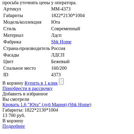
просьба уточнять цены у оператора.
Артикул
MM-4373
Габариты
1822*2130*1004
Модель/коллекция
Юта
Стиль
Современный
Материал
Лдсп
Фабрика
Sbk Home
Страна-производитель
Россия
Фасады
ЛДСП
Цвет
Бежевый
Cпальное место
160/200
ID
4373
В корзину
Купить в 1 клик
Приобрести в рассрочку
Добавить в избранное
Вы смотрели
Кровать 1.6 "Юта" (дуб Мария) (Sbk Home)
Габариты: 1822*2130*1004
13 700 руб.
В корзину
Подробнее