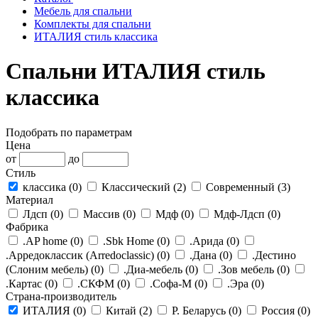
Мебель для спальни
Комплекты для спальни
ИТАЛИЯ стиль классика
Спальни ИТАЛИЯ стиль
классика
Подобрать по параметрам
Цена
от
до
Стиль
классика (
0
)
Классический (
2
)
Современный (
3
)
Материал
Лдсп (
0
)
Массив (
0
)
Мдф (
0
)
Мдф-Лдсп (
0
)
Фабрика
.AP home (
0
)
.Sbk Home (
0
)
.Арида (
0
)
.Арредоклассик (Arredoclassic) (
0
)
.Дана (
0
)
.Дестино
(Слоним мебель) (
0
)
.Диа-мебель (
0
)
.Зов мебель (
0
)
.Картас (
0
)
.СКФМ (
0
)
.Софа-М (
0
)
.Эра (
0
)
Страна-производитель
ИТАЛИЯ (
0
)
Китай (
2
)
Р. Беларусь (
0
)
Россия (
0
)