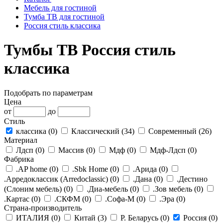
Мебель для гостиной
Тумба ТВ для гостиной
Россия стиль классика
Тумбы ТВ Россия стиль
классика
Подобрать по параметрам
Цена
от
до
Стиль
классика (
0
)
Классический (
34
)
Современный (
26
)
Материал
Лдсп (
0
)
Массив (
0
)
Мдф (
0
)
Мдф-Лдсп (
0
)
Фабрика
.AP home (
0
)
.Sbk Home (
0
)
.Арида (
0
)
.Арредоклассик (Arredoclassic) (
0
)
.Дана (
0
)
.Дестино
(Слоним мебель) (
0
)
.Диа-мебель (
0
)
.Зов мебель (
0
)
.Картас (
0
)
.СКФМ (
0
)
.Софа-М (
0
)
.Эра (
0
)
Страна-производитель
ИТАЛИЯ (
0
)
Китай (
3
)
Р. Беларусь (
0
)
Россия (
0
)