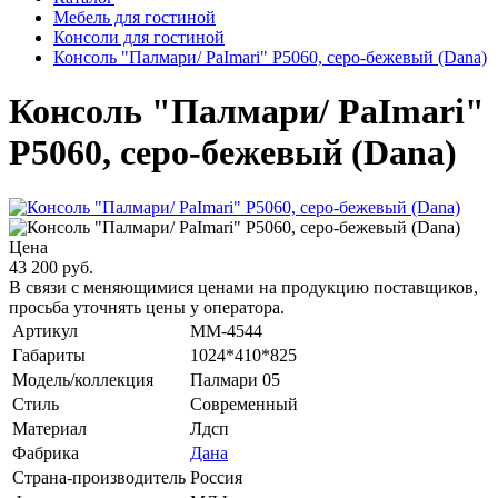
Мебель для гостиной
Консоли для гостиной
Консоль "Палмари/ PaImari" P5060, серо-бежевый (Dana)
Консоль "Палмари/ PaImari"
P5060, серо-бежевый (Dana)
Цена
43 200 руб.
В связи с меняющимися ценами на продукцию поставщиков,
просьба уточнять цены у оператора.
Артикул
MM-4544
Габариты
1024*410*825
Модель/коллекция
Палмари 05
Стиль
Современный
Материал
Лдсп
Фабрика
Дана
Страна-производитель
Россия