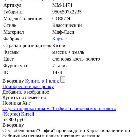
Артикул
MM-1474
Габариты
950х597х2235
Модель/коллекция
СОФИЯ
Стиль
Классический
Материал
Мдф-Лдсп
Фабрика
Картас
Страна-производитель
Китай
Фасады
массив + эмаль
Цвет
слоновая кость+золото
Фурнитура
Италия
ID
1474
В корзину
Купить в 1 клик
Приобрести в рассрочку
Добавить в избранное
Купить поэлементно
Новинка
Хит
Стул с подлокотником "София" слоновая кость золото
(Картас) Китай
57 800 руб.
В корзину
Стул обеденный"София" производство Картас в наличии по
фабричным ценам в нашем интернет магазине.