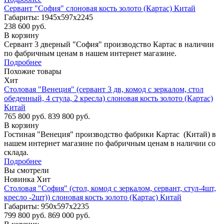
Сервант "София" слоновая кость золото (Картас) Китай
Габариты: 1945х597х2245
238 600 руб.
В корзину
Сервант 3 дверный "София" производство Картас в наличии
по фабричным ценам в нашем интернет магазине.
Подробнее
Похожие товары
Хит
Столовая "Венеция" (сервант 3 дв, комод с зеркалом, стол
обеденный, 4 стула, 2 кресла) слоновая кость золото (Картас)
Китай
765 800 руб.
839 800 руб.
В корзину
Гостиная "Венеция" производство фабрики Картас (Китай) в
нашем интернет магазине по фабричным ценам в наличии со
склада.
Подробнее
Вы смотрели
Новинка
Хит
Столовая "София" (стол, комод с зеркалом, сервант, стул-4шт,
кресло -2шт)) слоновая кость золото (Картас) Китай
Габариты: 950х597х2235
799 800 руб.
869 000 руб.