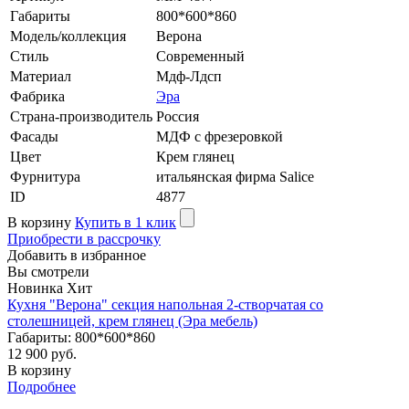
Габариты
800*600*860
Модель/коллекция
Верона
Стиль
Современный
Материал
Мдф-Лдсп
Фабрика
Эра
Страна-производитель
Россия
Фасады
МДФ с фрезеровкой
Цвет
Крем глянец
Фурнитура
итальянская фирма Salice
ID
4877
В корзину
Купить в 1 клик
Приобрести в рассрочку
Добавить в избранное
Вы смотрели
Новинка
Хит
Кухня "Верона" секция напольная 2-створчатая со
столешницей, крем глянец (Эра мебель)
Габариты: 800*600*860
12 900 руб.
В корзину
Подробнее